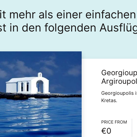
it mehr als einer einfache
ist in den folgenden Ausflü
Georgioupo
Argiroupol
Georgioupolis i
Kretas.
Informa
PRICE FROM
€0