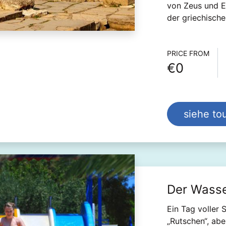
von Zeus und Eu
der griechisch
Informa
PRICE FROM
€0
siehe tou
Der Wasse
Ein Tag voller 
„Rutschen“, ab