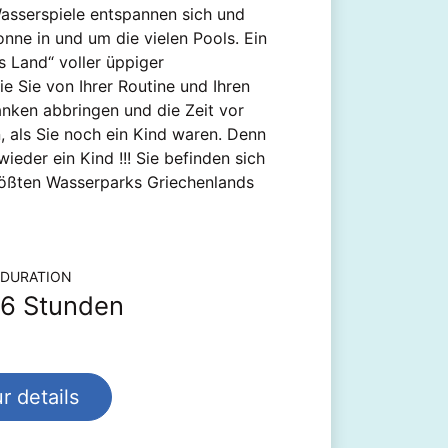
Wasserspiele entspannen sich und
nne in und um die vielen Pools. Ein
s Land“ voller üppiger
ie Sie von Ihrer Routine und Ihren
nken abbringen und die Zeit vor
, als Sie noch ein Kind waren. Denn
wieder ein Kind !!! Sie befinden sich
rößten Wasserparks Griechenlands
tionen zu Ausflügen und Touren
DURATION
6 Stunden
r details