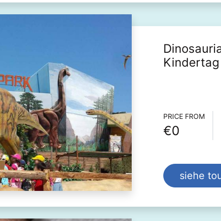
Dinosauri
Kindertag
Informa
PRICE FROM
€0
siehe tou