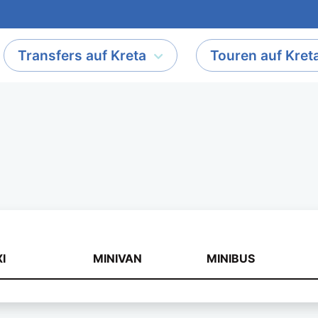
Transfers auf Kreta
Touren auf Kret
rs nach Sissi mit Taxi, Min
I
MINIVAN
MINIBUS