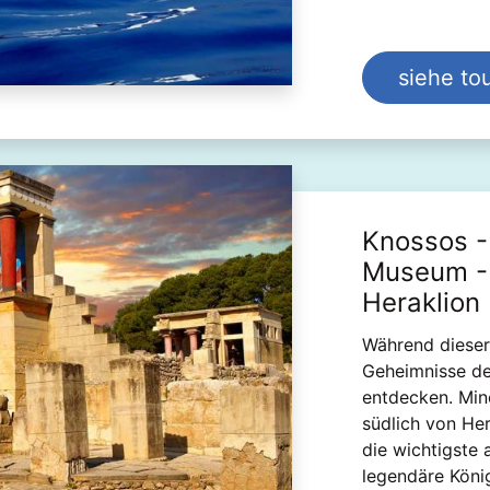
siehe tou
Knossos -
Museum - 
Heraklion
Während dieser 
Geheimnisse der
entdecken. Min
südlich von Her
die wichtigste 
legendäre Köni