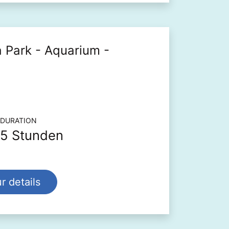
a Park - Aquarium -
tionen zu Ausflügen und Touren
DURATION
5 Stunden
r details