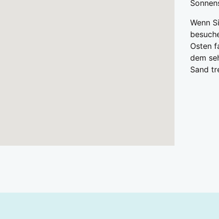
Sonnens
Wenn Si
besuche
Osten f
dem seh
Sand tr