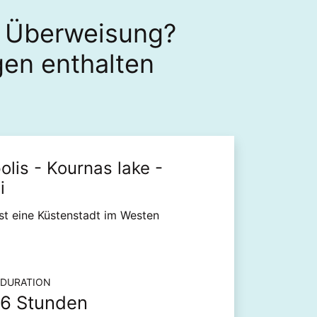
n Überweisung?
gen enthalten
lis - Kournas lake -
i
st eine Küstenstadt im Westen
tionen zu Ausflügen und Touren
DURATION
6 Stunden