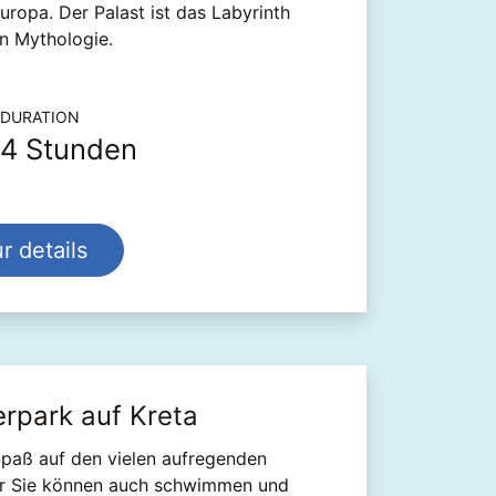
ropa. Der Palast ist das Labyrinth
en Mythologie.
tionen zu Ausflügen und Touren
DURATION
4 Stunden
r details
rpark auf Kreta
Spaß auf den vielen aufregenden
er Sie können auch schwimmen und