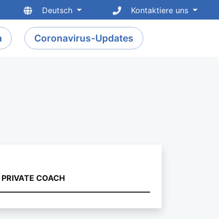
Deutsch
Kontaktiere uns
a
Coronavirus-Updates
ivan oder Minibus
PRIVATE COACH