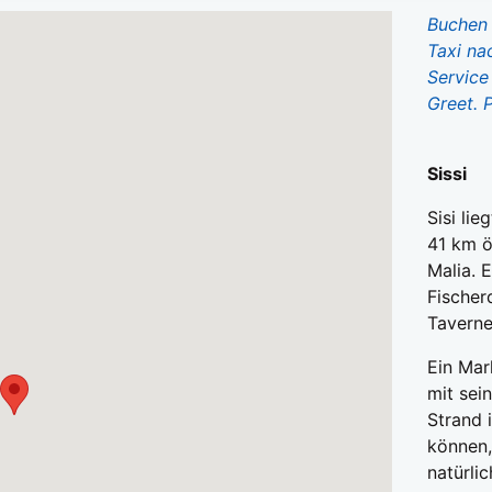
Buchen 
Taxi na
Service
Greet. P
Sissi
Sisi li
41 km ö
Malia. E
Fischer
Taverne
Ein Mar
mit sei
Strand 
können, 
natürli