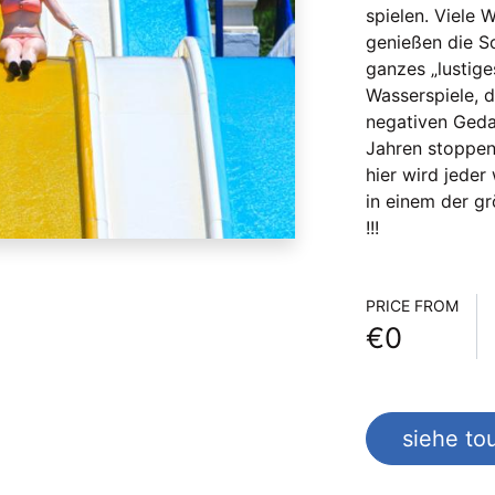
spielen. Viele 
genießen die So
ganzes „lustige
Wasserspiele, d
negativen Geda
Jahren stoppen
hier wird jeder 
in einem der g
!!!
Informa
PRICE FROM
€0
siehe tou