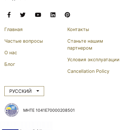
facebook
twitter
youtube
linkedin
pinterest
Secondary navigation
Главная
Контакты
Частые вопросы
Станьте нашим
партнером
О нас
Условия эксплуатации
Блог
Cancellation Policy
РУССКИЙ
MHTE 1041E70000208501