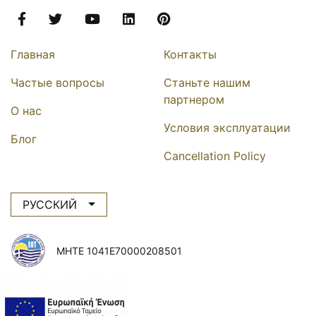
facebook
twitter
youtube
linkedin
pinterest
Secondary navigation
Главная
Контакты
Частые вопросы
Станьте нашим
партнером
О нас
Условия эксплуатации
Блог
Cancellation Policy
РУССКИЙ
MHTE 1041E70000208501