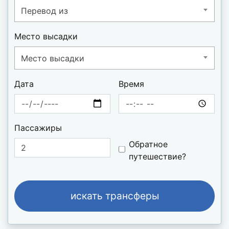
Перевод из
Место высадки
Место высадки
Дата
Время
Пассажиры
Do you want to b
Обратное
путешествие?
искать трансферы